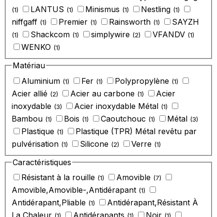
‎LANTUS
‎Minismus
‎Nestling
(1)
(1)
(1)
(1)
‎niffgaff
‎Premier
‎Rainsworth
‎SAYZH
(1)
(1)
(1)
‎Shackcom
‎simplywire
‎VFANDV
(1)
(1)
(2)
(1)
‎WENKO
(1)
Matériau
Aluminium
Fer
Polypropylène
(1)
(1)
(1)
‎Acier allié
‎Acier au carbone
‎Acier
(2)
(1)
inoxydable
‎Acier inoxydable Métal
(3)
(1)
‎Bambou
‎Bois
‎Caoutchouc
‎Métal
(1)
(1)
(1)
(3)
‎Plastique
‎Plastique (TPR) Métal revêtu par
(1)
pulvérisation
‎Silicone
‎Verre
(1)
(2)
(1)
Caractéristiques
Résistant à la rouille
‎Amovible
(1)
(7)
‎Amovible,Amovible-,Antidérapant
(1)
‎Antidérapant,Pliable
‎Antidérapant,Résistant À
(1)
La Chaleur
‎Antidérapants
‎Noir
(1)
(1)
(1)