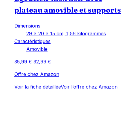
plateau amovible et supports
Dimensions
‎29 x 20 x 15 cm, 1,56 kilogrammes
Caractéristiques
‎Amovible
Le
Le
35,99
€
32,99
€
prix
prix
Offre chez Amazon
initial
actuel
était :
est :
Voir la fiche détaillée
Voir l’offre chez Amazon
35,99 €.
32,99 €.