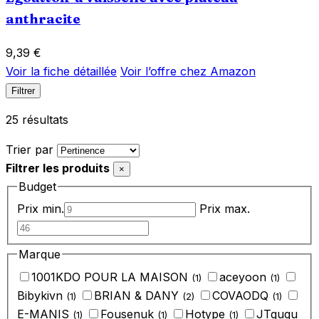
anthracite
9,39
€
Voir la fiche détaillée
Voir l’offre chez Amazon
Filtrer
25 résultats
Appliquer
Trier par
le
Filtrer les produits
tri
×
Budget
Prix min.
Prix max.
Marque
‎1001KDO POUR LA MAISON
‎aceyoon
(1)
(1)
‎Bibykivn
‎BRIAN & DANY
‎COVAODQ
(1)
(2)
(1)
‎E-MANIS
‎Fousenuk
‎Hotype
‎JTgugu
(1)
(1)
(1)