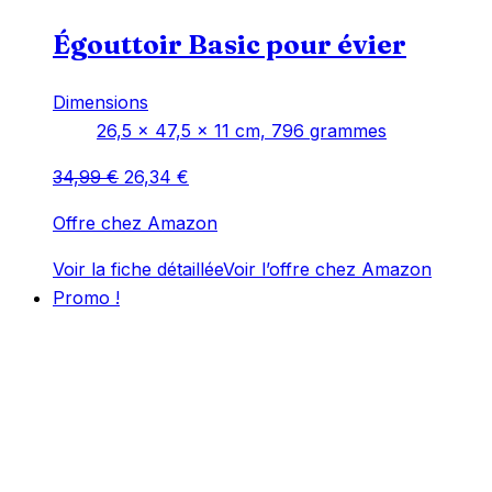
Égouttoir Basic pour évier
Dimensions
‎26,5 x 47,5 x 11 cm, 796 grammes
Le
Le
34,99
€
26,34
€
prix
prix
Offre chez Amazon
initial
actuel
était :
est :
Voir la fiche détaillée
Voir l’offre chez Amazon
34,99 €.
26,34 €.
Promo !