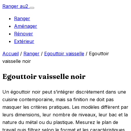
Aller
Ranger
au
2
Ouvrir
au
le
Ranger
menu
contenu
Aménager
Rénover
Extérieur
Accueil
/
Ranger
/
Egouttoir vaisselle
/ Egouttoir
vaisselle noir
Egouttoir vaisselle noir
Un égouttoir noir peut s’intégrer discrètement dans une
cuisine contemporaine, mais sa finition ne doit pas
masquer les critères pratiques. Les modèles diffèrent par
leurs dimensions, leur nombre de niveaux, leur bac et la
nature du métal ou du plastique. Mesurez le plan de
travail puis filtrez selon le format et les caractéristiques