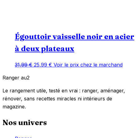
Égouttoir vaisselle noir en acier
à deux plateaux
Le
Le
31,99
€
25,99
€
Voir le prix chez le marchand
prix
prix
Ranger
au
2
initial
actuel
était :
est :
Le rangement utile, testé en vrai : ranger, aménager,
31,99 €.
25,99 €.
rénover, sans recettes miracles ni intérieurs de
magazine.
Nos univers