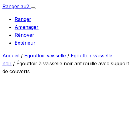
Aller
Ranger
au
2
Ouvrir
au
le
Ranger
menu
contenu
Aménager
Rénover
Extérieur
Accueil
/
Egouttoir vaisselle
/
Egouttoir vaisselle
noir
/ Égouttoir à vaisselle noir antirouille avec support
de couverts