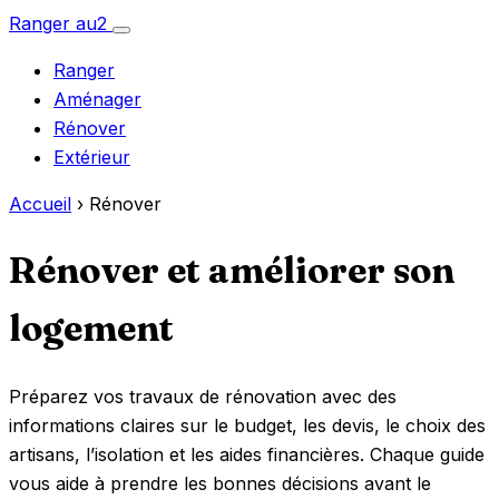
Aller
Ranger
au
2
Ouvrir
au
le
Ranger
menu
contenu
Aménager
Rénover
Extérieur
Accueil
›
Rénover
Rénover et améliorer son
logement
Préparez vos travaux de rénovation avec des
informations claires sur le budget, les devis, le choix des
artisans, l’isolation et les aides financières. Chaque guide
vous aide à prendre les bonnes décisions avant le