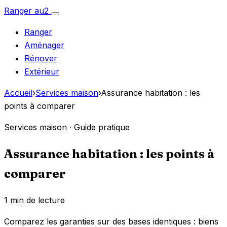
Aller
Ranger
au
2
Ouvrir
au
le
Ranger
menu
contenu
Aménager
Rénover
Extérieur
Accueil
›
Services maison
›
Assurance habitation : les
points à comparer
Services maison · Guide pratique
Assurance habitation : les points à
comparer
1 min de lecture
Comparez les garanties sur des bases identiques : biens