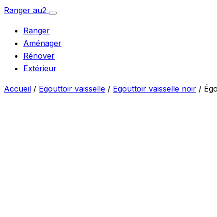
Aller
Ranger
au
2
Ouvrir
au
le
Ranger
menu
contenu
Aménager
Rénover
Extérieur
Accueil
/
Egouttoir vaisselle
/
Egouttoir vaisselle noir
/ Égo