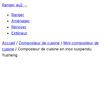
Aller
Ranger
au
2
Ouvrir
au
le
Ranger
menu
contenu
Aménager
Rénover
Extérieur
Accueil
/
Composteur de cuisine
/
Mini composteur de
cuisine
/ Composteur de cuisine en inox suspendu
Yusheng