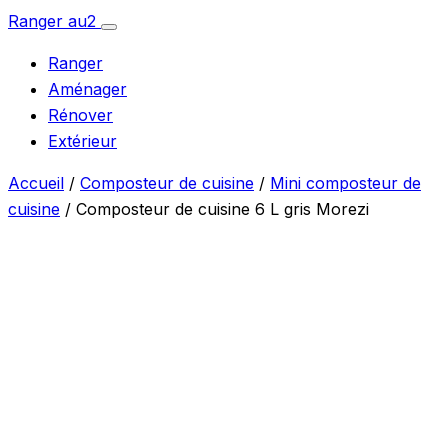
Aller
Ranger
au
2
Ouvrir
au
le
Ranger
menu
contenu
Aménager
Rénover
Extérieur
Accueil
/
Composteur de cuisine
/
Mini composteur de
cuisine
/ Composteur de cuisine 6 L gris Morezi