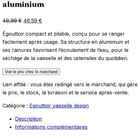
aluminium
Le
Le
49,99
€
46,59
€
prix
prix
Égouttoir compact et pliable, conçu pour se ranger
initial
actuel
facilement après usage. Sa structure en aluminium et
était :
est :
ses rainures favorisent l’écoulement de l’eau, pour le
49,99 €.
46,59 €.
séchage de la vaisselle et des ustensiles du quotidien.
Voir le prix chez le marchand
Lien affilié : vous êtes redirigé vers le marchand, qui gère
le prix, le stock, la livraison et le service après-vente.
Catégorie :
Egouttoir vaisselle design
Description
Informations complémentaires