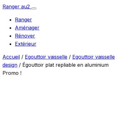
Aller
Ranger
au
2
Ouvrir
au
le
Ranger
menu
contenu
Aménager
Rénover
Extérieur
Accueil
/
Egouttoir vaisselle
/
Egouttoir vaisselle
design
/ Égouttoir plat repliable en aluminium
Promo !