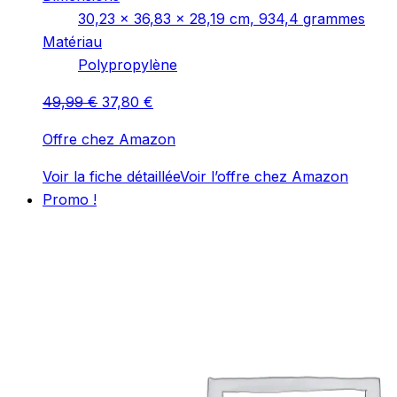
‎30,23 x 36,83 x 28,19 cm, 934,4 grammes
Matériau
‎Polypropylène
Le
Le
49,99
€
37,80
€
prix
prix
Offre chez Amazon
initial
actuel
était :
est :
Voir la fiche détaillée
Voir l’offre chez Amazon
49,99 €.
37,80 €.
Promo !