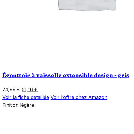
Égouttoir à vaisselle extensible design - gris
Le
Le
74,99
€
51,16
€
prix
prix
Voir la fiche détaillée
Voir l’offre chez Amazon
initial
actuel
Finition légère
était :
est :
74,99 €.
51,16 €.