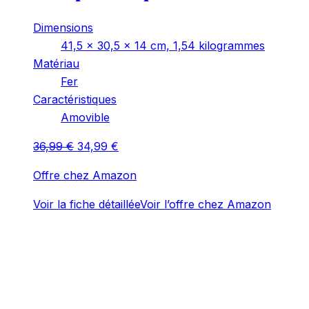
Dimensions
‎41,5 x 30,5 x 14 cm, 1,54 kilogrammes
Matériau
‎Fer
Caractéristiques
‎Amovible
Le
Le
36,99
€
34,99
€
prix
prix
Offre chez Amazon
initial
actuel
était :
est :
Voir la fiche détaillée
Voir l’offre chez Amazon
36,99 €.
34,99 €.