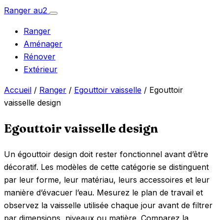
Aller
Ranger
au
2
Ouvrir
au
le
Ranger
menu
contenu
Aménager
Rénover
Extérieur
Accueil
/
Ranger
/
Egouttoir vaisselle
/ Egouttoir
vaisselle design
Egouttoir vaisselle design
Un égouttoir design doit rester fonctionnel avant d’être
décoratif. Les modèles de cette catégorie se distinguent
par leur forme, leur matériau, leurs accessoires et leur
manière d’évacuer l’eau. Mesurez le plan de travail et
observez la vaisselle utilisée chaque jour avant de filtrer
par dimensions, niveaux ou matière. Comparez la