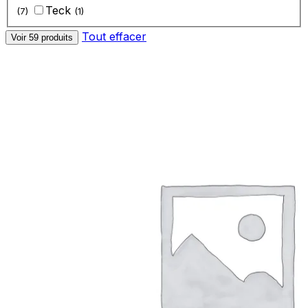
‎Teck
(7)
(1)
Tout effacer
Voir 59 produits