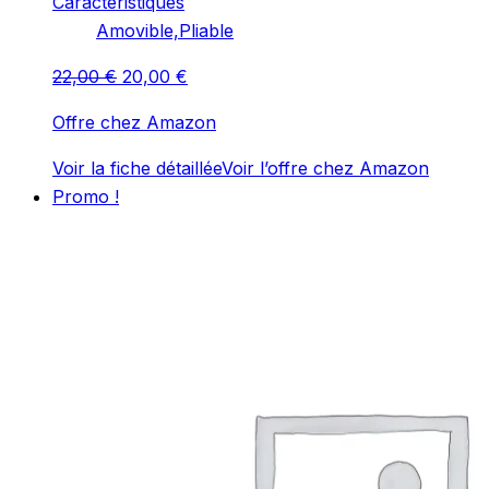
Caractéristiques
‎Amovible,Pliable
Le
Le
22,00
€
20,00
€
prix
prix
Offre chez Amazon
initial
actuel
était :
est :
Voir la fiche détaillée
Voir l’offre chez Amazon
22,00 €.
20,00 €.
Promo !