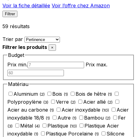
Voir la fiche détaillée
Voir l’offre chez Amazon
Filtrer
59 résultats
Appliquer
Trier par
le
Filtrer les produits
tri
×
Budget
Prix min.
Prix max.
Matériau
Aluminium
Bois
Bois de hêtre
(2)
(1)
(1)
Polypropylène
Verre
‎Acier allié
(3)
(2)
(2)
‎Acier au carbone
‎Acier inoxydable
‎Acier
(1)
(10)
inoxydable 18/8
‎Autre
‎Bambou
‎Fer
(1)
(1)
(2)
‎Métal
‎Plastique
‎Plastique Acier
(3)
(4)
(10)
inoxydable
‎Plastique Porcelaine
‎Silicone
(1)
(1)