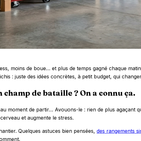
stress, moins de boue… et plus de temps gagné chaque mati
chis : juste des idées concrètes, à petit budget, qui changen
n champ de bataille ? On a connu ça.
s au moment de partir… Avouons-le : rien de plus agaçant 
 cerveau et augmente le stress.
chantier. Quelques astuces bien pensées,
des rangements si
 comment.