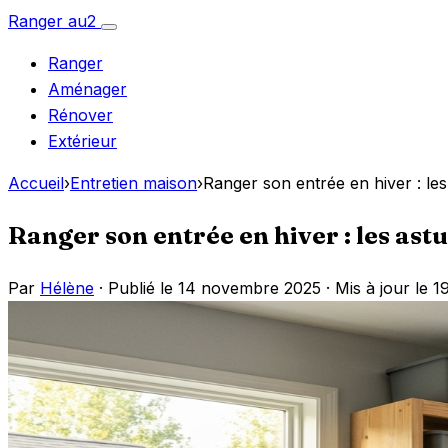
Aller
Ranger
au
2
Ouvrir
au
le
Ranger
menu
contenu
Aménager
Rénover
Extérieur
Accueil
›
Entretien maison
›
Ranger son entrée en hiver : les
Ranger son entrée en hiver : les ast
Par
Hélène
· Publié le 14 novembre 2025 · Mis à jour le 