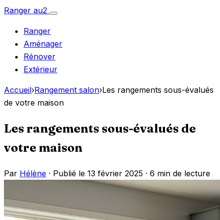
Aller
Ranger
au
2
Ouvrir
au
le
Ranger
menu
contenu
Aménager
Rénover
Extérieur
Accueil
›
Rangement salon
›
Les rangements sous-évalués
de votre maison
Les rangements sous-évalués de
votre maison
Par
Hélène
· Publié le 13 février 2025 ·
6 min de lecture