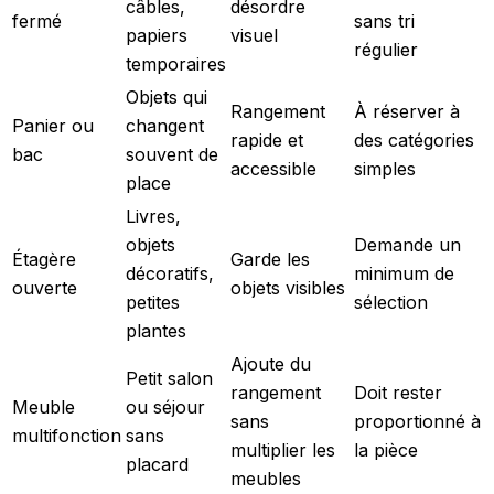
câbles,
désordre
fermé
sans tri
papiers
visuel
régulier
temporaires
Objets qui
Rangement
À réserver à
Panier ou
changent
rapide et
des catégories
bac
souvent de
accessible
simples
place
Livres,
objets
Demande un
Étagère
Garde les
décoratifs,
minimum de
ouverte
objets visibles
petites
sélection
plantes
Ajoute du
Petit salon
rangement
Doit rester
Meuble
ou séjour
sans
proportionné à
multifonction
sans
multiplier les
la pièce
placard
meubles