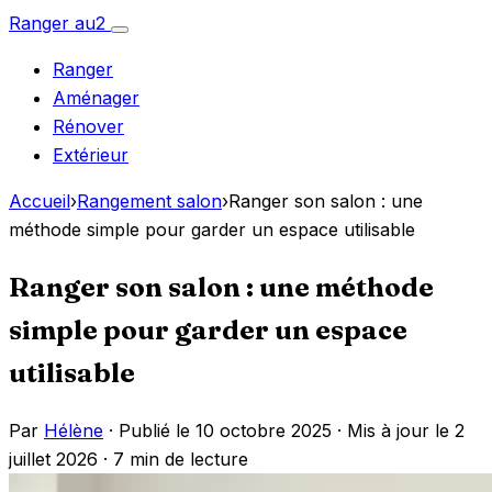
Aller
Ranger
au
2
Ouvrir
au
le
Ranger
menu
contenu
Aménager
Rénover
Extérieur
Accueil
›
Rangement salon
›
Ranger son salon : une
méthode simple pour garder un espace utilisable
Ranger son salon : une méthode
simple pour garder un espace
utilisable
Par
Hélène
· Publié le 10 octobre 2025 · Mis à jour le 2
juillet 2026 ·
7 min de lecture