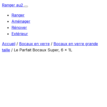
Aller
Ranger
au
2
Ouvrir
au
le
Ranger
menu
contenu
Aménager
Rénover
Extérieur
Accueil
/
Bocaux en verre
/
Bocaux en verre grande
taille
/ Le Parfait Bocaux Super, 6 x 1L