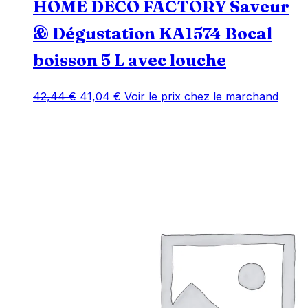
HOME DECO FACTORY Saveur
& Dégustation KA1574 Bocal
boisson 5 L avec louche
Le
Le
42,44
€
41,04
€
Voir le prix chez le marchand
prix
prix
initial
actuel
était :
est :
42,44 €.
41,04 €.