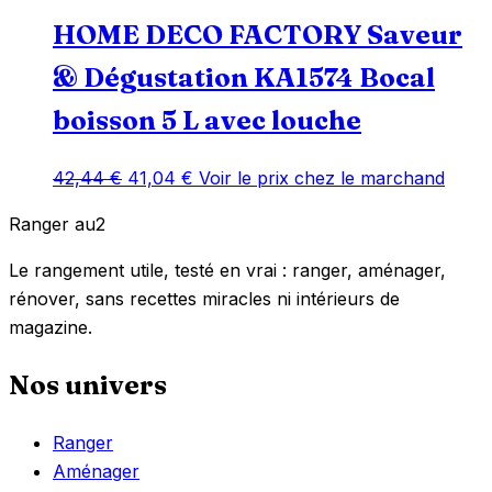
HOME DECO FACTORY Saveur
& Dégustation KA1574 Bocal
boisson 5 L avec louche
Le
Le
42,44
€
41,04
€
Voir le prix chez le marchand
prix
prix
Ranger
au
2
initial
actuel
était :
est :
Le rangement utile, testé en vrai : ranger, aménager,
42,44 €.
41,04 €.
rénover, sans recettes miracles ni intérieurs de
magazine.
Nos univers
Ranger
Aménager