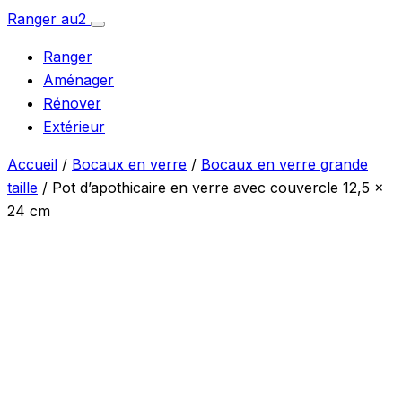
Aller
Ranger
au
2
Ouvrir
au
le
Ranger
menu
contenu
Aménager
Rénover
Extérieur
Accueil
/
Bocaux en verre
/
Bocaux en verre grande
taille
/ Pot d’apothicaire en verre avec couvercle 12,5 x
24 cm