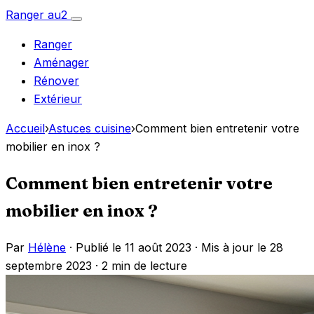
Aller
Ranger
au
2
Ouvrir
au
le
Ranger
menu
contenu
Aménager
Rénover
Extérieur
Accueil
›
Astuces cuisine
›
Comment bien entretenir votre
mobilier en inox ?
Comment bien entretenir votre
mobilier en inox ?
Par
Hélène
· Publié le 11 août 2023 · Mis à jour le 28
septembre 2023 ·
2 min de lecture