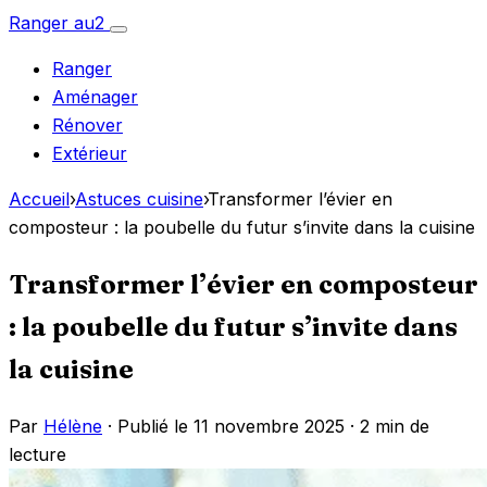
Aller
Ranger
au
2
Ouvrir
au
le
Ranger
menu
contenu
Aménager
Rénover
Extérieur
Accueil
›
Astuces cuisine
›
Transformer l’évier en
composteur : la poubelle du futur s’invite dans la cuisine
Transformer l’évier en composteur
: la poubelle du futur s’invite dans
la cuisine
Par
Hélène
· Publié le 11 novembre 2025 ·
2 min de
lecture