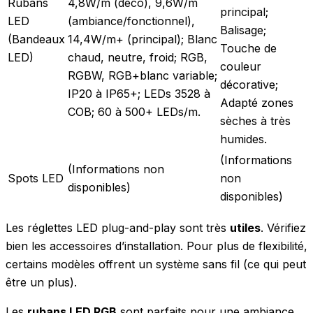
Rubans
4,8W/m (déco), 9,6W/m
principal;
LED
(ambiance/fonctionnel),
Balisage;
(Bandeaux
14,4W/m+ (principal); Blanc
Touche de
LED)
chaud, neutre, froid; RGB,
couleur
RGBW, RGB+blanc variable;
décorative;
IP20 à IP65+; LEDs 3528 à
Adapté zones
COB; 60 à 500+ LEDs/m.
sèches à très
humides.
(Informations
(Informations non
Spots LED
non
disponibles)
disponibles)
Les réglettes LED plug-and-play sont très
utiles
. Vérifiez
bien les accessoires d’installation. Pour plus de flexibilité,
certains modèles offrent un système sans fil (ce qui peut
être un plus).
Les
rubans LED RGB
sont parfaits pour une ambiance