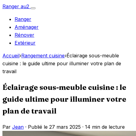
Aller
Ranger
au
2
Ouvrir
au
le
Ranger
menu
contenu
Aménager
Rénover
Extérieur
Accueil
›
Rangement cuisine
›
Éclairage sous-meuble
cuisine : le guide ultime pour illuminer votre plan de
travail
Éclairage sous-meuble cuisine : le
guide ultime pour illuminer votre
plan de travail
Par
Jean
· Publié le 27 mars 2025 ·
14 min de lecture