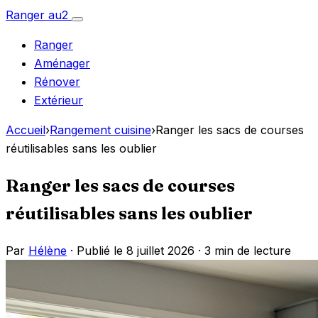
Aller
Ranger
au
2
Ouvrir
au
le
Ranger
menu
contenu
Aménager
Rénover
Extérieur
Accueil
›
Rangement cuisine
›
Ranger les sacs de courses
réutilisables sans les oublier
Ranger les sacs de courses
réutilisables sans les oublier
Par
Hélène
· Publié le 8 juillet 2026 ·
3 min de lecture