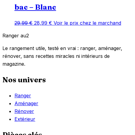
bac – Blanc
Le
Le
29,99
€
28,99
€
Voir le prix chez le marchand
prix
prix
Ranger
au
2
initial
actuel
était :
est :
Le rangement utile, testé en vrai : ranger, aménager,
29,99 €.
28,99 €.
rénover, sans recettes miracles ni intérieurs de
magazine.
Nos univers
Ranger
Aménager
Rénover
Extérieur
Pièces clés