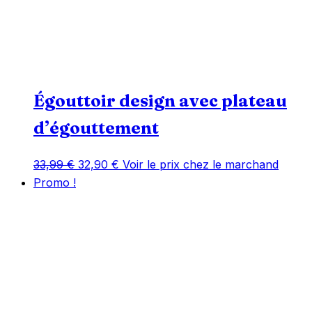
Égouttoir design avec plateau
d’égouttement
Le
Le
33,99
€
32,90
€
Voir le prix chez le marchand
prix
prix
Promo !
initial
actuel
était :
est :
33,99 €.
32,90 €.