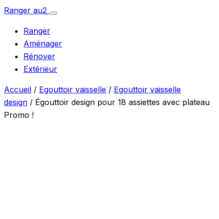
Aller
Ranger
au
2
Ouvrir
au
le
Ranger
menu
contenu
Aménager
Rénover
Extérieur
Accueil
/
Egouttoir vaisselle
/
Egouttoir vaisselle
design
/ Égouttoir design pour 18 assiettes avec plateau
Promo !