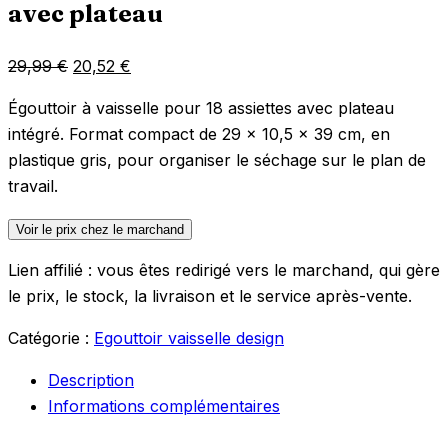
avec plateau
Le
Le
29,99
€
20,52
€
prix
prix
Égouttoir à vaisselle pour 18 assiettes avec plateau
initial
actuel
intégré. Format compact de 29 x 10,5 x 39 cm, en
était :
est :
plastique gris, pour organiser le séchage sur le plan de
29,99 €.
20,52 €.
travail.
Voir le prix chez le marchand
Lien affilié : vous êtes redirigé vers le marchand, qui gère
le prix, le stock, la livraison et le service après-vente.
Catégorie :
Egouttoir vaisselle design
Description
Informations complémentaires