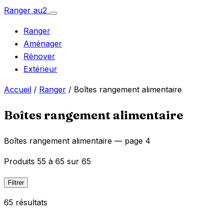
Aller
Ranger
au
2
Ouvrir
au
le
Ranger
menu
contenu
Aménager
Rénover
Extérieur
Accueil
/
Ranger
/ Boîtes rangement alimentaire
Boîtes rangement alimentaire
Boîtes rangement alimentaire — page 4
Produits 55 à 65 sur 65
Filtrer
65 résultats