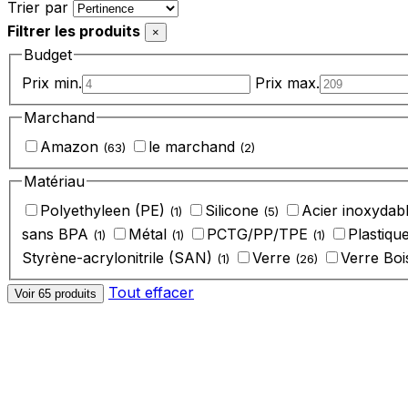
Appliquer
Trier par
le
Filtrer les produits
tri
×
Budget
Prix min.
Prix max.
Marchand
Amazon
le marchand
(63)
(2)
Matériau
Polyethyleen (PE)
Silicone
‎Acier inoxydab
(1)
(5)
sans BPA
‎Métal
‎PCTG/PP/TPE
‎Plastiqu
(1)
(1)
(1)
‎Styrène-acrylonitrile (SAN)
‎Verre
‎Verre Bo
(1)
(26)
Tout effacer
Voir 65 produits