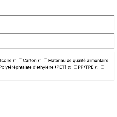
ilicone
‎Carton
‎Matériau de qualité alimentaire
(1)
(1)
‎Polytéréphtalate d'éthylène (PET)
‎PP/TPE
(1)
(1)