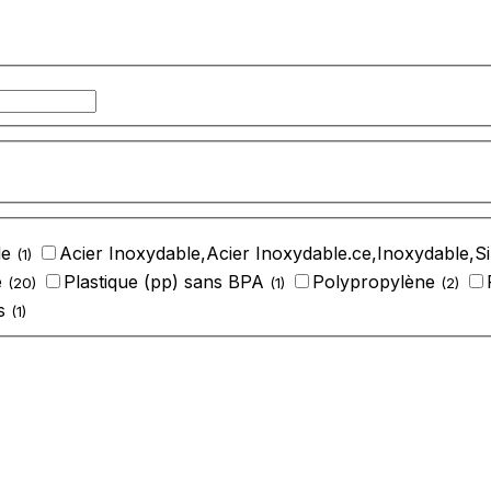
le
‎Acier Inoxydable,Acier Inoxydable.ce,Inoxydable,S
(1)
e
‎Plastique (pp) sans BPA
‎Polypropylène
(20)
(1)
(2)
is
(1)