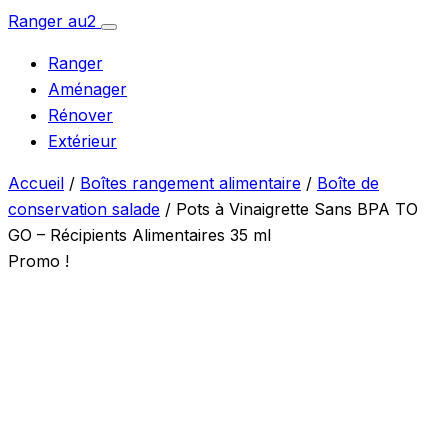
Aller
Ranger
au
2
Ouvrir
au
le
Ranger
menu
contenu
Aménager
Rénover
Extérieur
Accueil
/
Boîtes rangement alimentaire
/
Boîte de
conservation salade
/ Pots à Vinaigrette Sans BPA TO
GO – Récipients Alimentaires 35 ml
Promo !