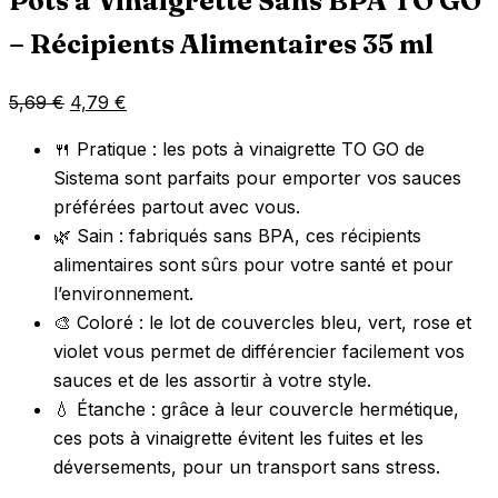
Pots à Vinaigrette Sans BPA TO GO
– Récipients Alimentaires 35 ml
Le
Le
5,69
€
4,79
€
prix
prix
🍴 Pratique : les pots à vinaigrette TO GO de
initial
actuel
Sistema sont parfaits pour emporter vos sauces
était :
est :
préférées partout avec vous.
5,69 €.
4,79 €.
🌿 Sain : fabriqués sans BPA, ces récipients
alimentaires sont sûrs pour votre santé et pour
l’environnement.
🎨 Coloré : le lot de couvercles bleu, vert, rose et
violet vous permet de différencier facilement vos
sauces et de les assortir à votre style.
💧 Étanche : grâce à leur couvercle hermétique,
ces pots à vinaigrette évitent les fuites et les
déversements, pour un transport sans stress.