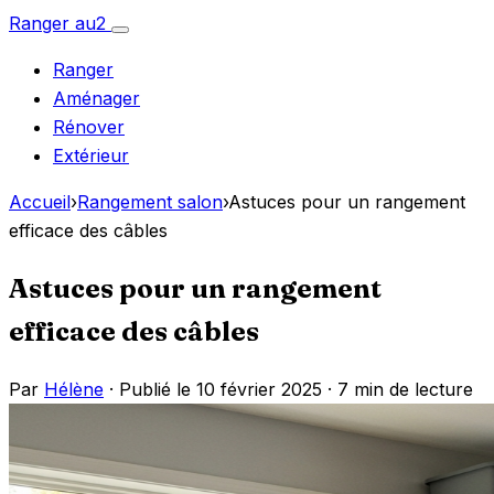
Aller
Ranger
au
2
Ouvrir
au
le
Ranger
menu
contenu
Aménager
Rénover
Extérieur
Accueil
›
Rangement salon
›
Astuces pour un rangement
efficace des câbles
Astuces pour un rangement
efficace des câbles
Par
Hélène
· Publié le 10 février 2025 ·
7 min de lecture