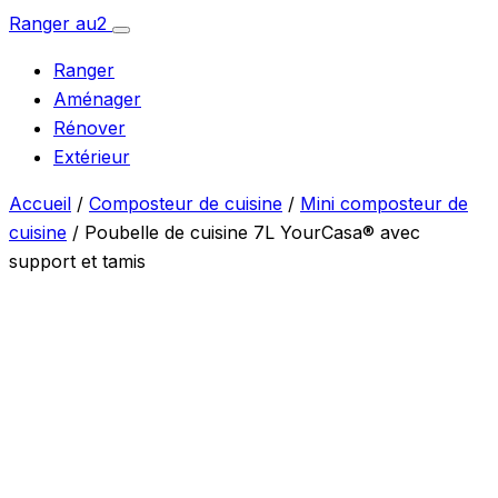
Aller
Ranger
au
2
Ouvrir
au
le
Ranger
menu
contenu
Aménager
Rénover
Extérieur
Accueil
/
Composteur de cuisine
/
Mini composteur de
cuisine
/ Poubelle de cuisine 7L YourCasa® avec
support et tamis