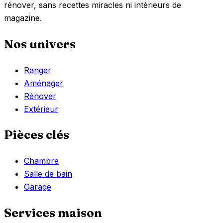
179,99 €.
119,00 €.
rénover, sans recettes miracles ni intérieurs de
magazine.
Nos univers
Ranger
Aménager
Rénover
Extérieur
Pièces clés
Chambre
Salle de bain
Garage
Services maison