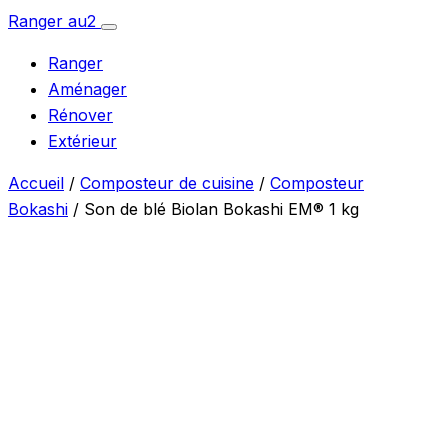
Aller
Ranger
au
2
Ouvrir
au
le
Ranger
menu
contenu
Aménager
Rénover
Extérieur
Accueil
/
Composteur de cuisine
/
Composteur
Bokashi
/ Son de blé Biolan Bokashi EM® 1 kg