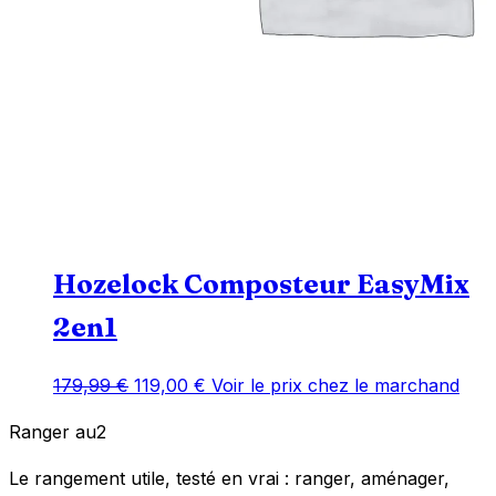
Hozelock Composteur EasyMix
2en1
Le
Le
179,99
€
119,00
€
Voir le prix chez le marchand
prix
prix
Ranger
au
2
initial
actuel
était :
est :
Le rangement utile, testé en vrai : ranger, aménager,