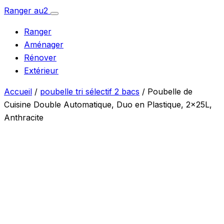
Aller
Ranger
au
2
Ouvrir
au
le
Ranger
menu
contenu
Aménager
Rénover
Extérieur
Accueil
/
poubelle tri sélectif 2 bacs
/ Poubelle de
Cuisine Double Automatique, Duo en Plastique, 2x25L,
Anthracite