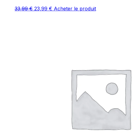
Le
Le
33,99
€
23,99
€
Acheter le produit
prix
prix
initial
actuel
était :
est :
33,99 €.
23,99 €.