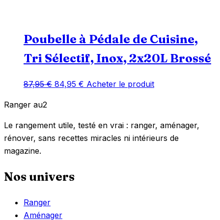
Poubelle à Pédale de Cuisine,
Tri Sélectif, Inox, 2x20L Brossé
Le
Le
87,95
€
84,95
€
Acheter le produit
prix
prix
Ranger
au
2
initial
actuel
était :
est :
Le rangement utile, testé en vrai : ranger, aménager,
87,95 €.
84,95 €.
rénover, sans recettes miracles ni intérieurs de
magazine.
Nos univers
Ranger
Aménager