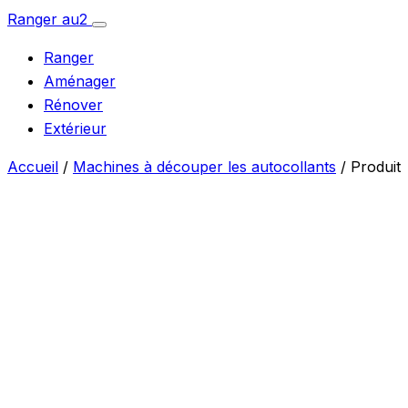
Aller
Ranger
au
2
Ouvrir
au
le
Ranger
menu
contenu
Aménager
Rénover
Extérieur
Accueil
/
Machines à découper les autocollants
/ Produit