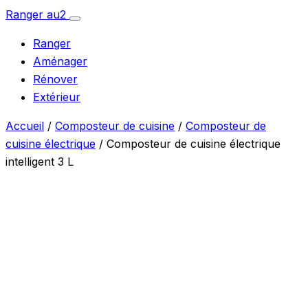
Aller
Ranger
au
2
Ouvrir
au
le
Ranger
menu
contenu
Aménager
Rénover
Extérieur
Accueil
/
Composteur de cuisine
/
Composteur de
cuisine électrique
/ Composteur de cuisine électrique
intelligent 3 L