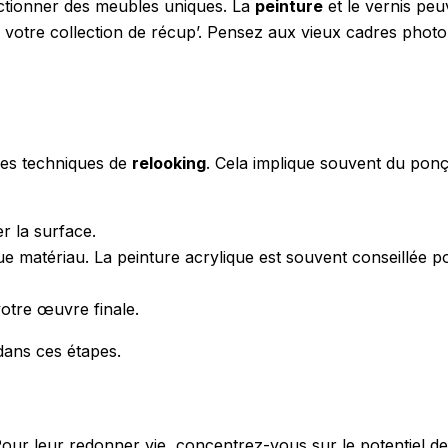
ectionner des meubles uniques. La
peinture
et le vernis pe
 votre collection de récup’. Pensez aux vieux cadres photo
les techniques de
relooking
. Cela implique souvent du pon
r la surface.
 matériau. La peinture acrylique est souvent conseillée po
votre œuvre finale.
dans ces étapes.
Pour leur redonner vie, concentrez-vous sur le potentiel 