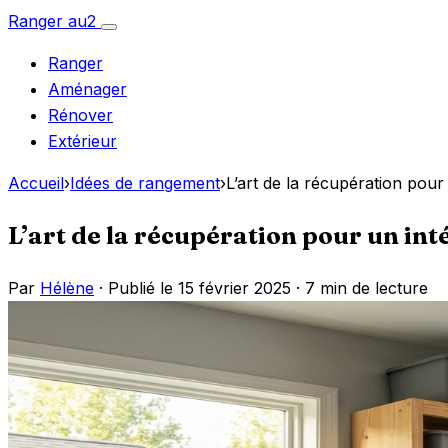
Aller
Ranger
au
2
Ouvrir
au
le
Ranger
menu
contenu
Aménager
Rénover
Extérieur
Accueil
›
Idées de rangement
›
L’art de la récupération pour 
L’art de la récupération pour un int
Par
Hélène
· Publié le 15 février 2025 ·
7 min de lecture