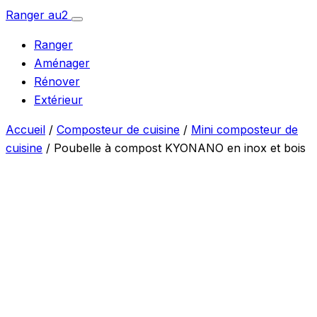
Aller
Ranger
au
2
Ouvrir
au
le
Ranger
menu
contenu
Aménager
Rénover
Extérieur
Accueil
/
Composteur de cuisine
/
Mini composteur de
cuisine
/ Poubelle à compost KYONANO en inox et bois