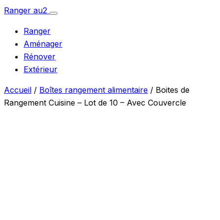
Aller
Ranger
au
2
Ouvrir
au
le
Ranger
menu
contenu
Aménager
Rénover
Extérieur
Accueil
/
Boîtes rangement alimentaire
/ Boites de
Rangement Cuisine – Lot de 10 – Avec Couvercle