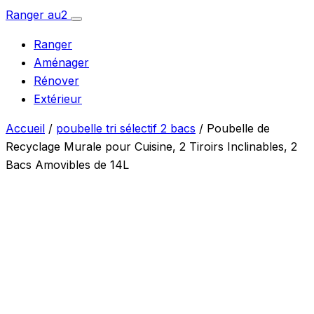
Aller
Ranger
au
2
Ouvrir
au
le
Ranger
menu
contenu
Aménager
Rénover
Extérieur
Accueil
/
poubelle tri sélectif 2 bacs
/ Poubelle de
Recyclage Murale pour Cuisine, 2 Tiroirs Inclinables, 2
Bacs Amovibles de 14L