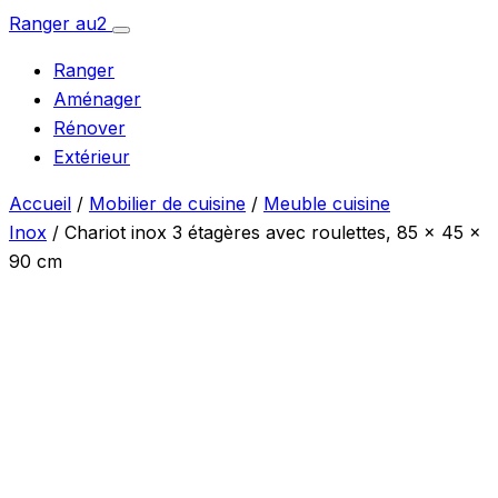
Aller
Ranger
au
2
Ouvrir
au
le
Ranger
menu
contenu
Aménager
Rénover
Extérieur
Accueil
/
Mobilier de cuisine
/
Meuble cuisine
Inox
/ Chariot inox 3 étagères avec roulettes, 85 x 45 x
90 cm