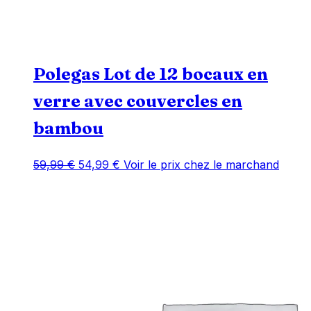
Polegas Lot de 12 bocaux en
verre avec couvercles en
bambou
Le
Le
59,99
€
54,99
€
Voir le prix chez le marchand
prix
prix
initial
actuel
était :
est :
59,99 €.
54,99 €.