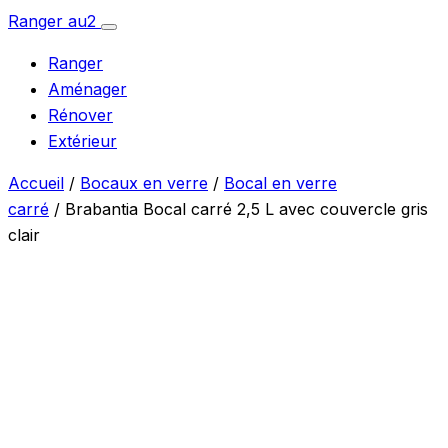
Aller
Ranger
au
2
Ouvrir
au
le
Ranger
menu
contenu
Aménager
Rénover
Extérieur
Accueil
/
Bocaux en verre
/
Bocal en verre
carré
/ Brabantia Bocal carré 2,5 L avec couvercle gris
clair