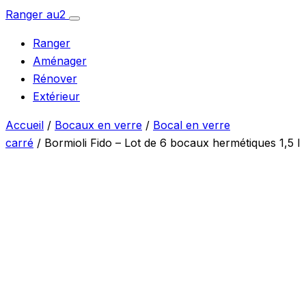
Aller
Ranger
au
2
Ouvrir
au
le
Ranger
menu
contenu
Aménager
Rénover
Extérieur
Accueil
/
Bocaux en verre
/
Bocal en verre
carré
/ Bormioli Fido – Lot de 6 bocaux hermétiques 1,5 l