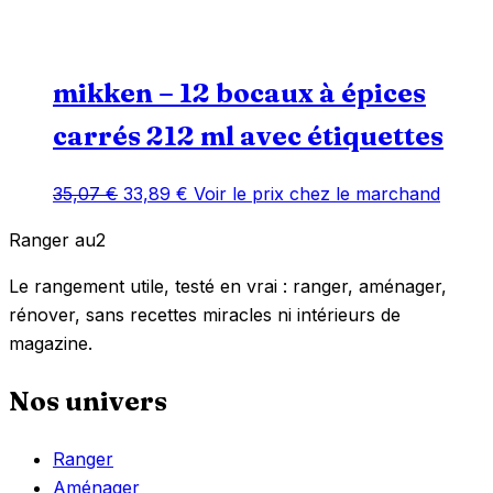
mikken – 12 bocaux à épices
carrés 212 ml avec étiquettes
Le
Le
35,07
€
33,89
€
Voir le prix chez le marchand
prix
prix
Ranger
au
2
initial
actuel
était :
est :
Le rangement utile, testé en vrai : ranger, aménager,
35,07 €.
33,89 €.
rénover, sans recettes miracles ni intérieurs de
magazine.
Nos univers
Ranger
Aménager