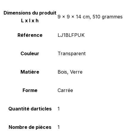
Dimensions du produit
‎9 x 9 x 14 cm, 510 grammes
L x l x h
Référence
‎LJ1BLFPUK
Couleur
‎Transparent
Matière
‎Bois, Verre
Forme
‎Carrée
Quantité darticles
‎1
Nombre de pièces
‎1