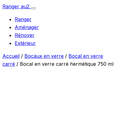
Aller
Ranger
au
2
Ouvrir
au
le
Ranger
menu
contenu
Aménager
Rénover
Extérieur
Accueil
/
Bocaux en verre
/
Bocal en verre
carré
/ Bocal en verre carré hermétique 750 ml