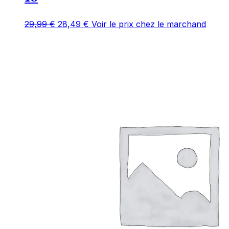
Le
Le
29,99
€
28,49
€
Voir le prix chez le marchand
prix
prix
initial
actuel
était :
est :
29,99 €.
28,49 €.