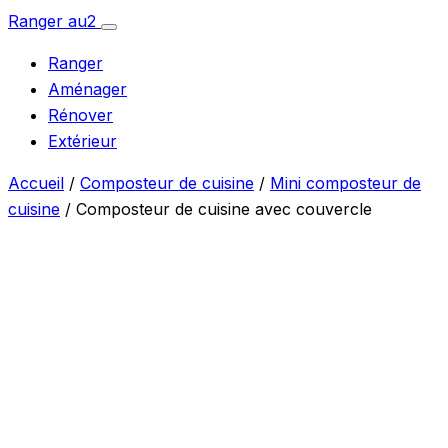
Aller
Ranger
au
2
Ouvrir
au
le
Ranger
menu
contenu
Aménager
Rénover
Extérieur
Accueil
/
Composteur de cuisine
/
Mini composteur de
cuisine
/ Composteur de cuisine avec couvercle