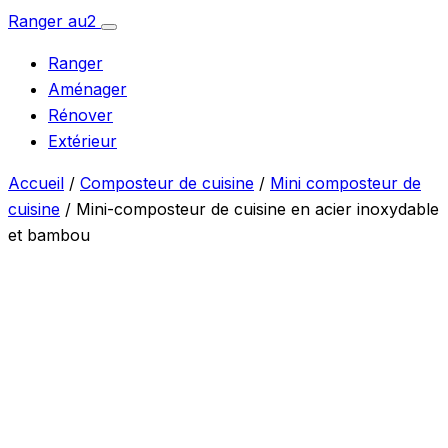
Aller
Ranger
au
2
Ouvrir
au
le
Ranger
menu
contenu
Aménager
Rénover
Extérieur
Accueil
/
Composteur de cuisine
/
Mini composteur de
cuisine
/ Mini-composteur de cuisine en acier inoxydable
et bambou