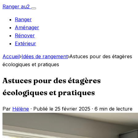
Aller
Ranger
au
2
Ouvrir
au
le
Ranger
menu
contenu
Aménager
Rénover
Extérieur
Accueil
›
Idées de rangement
›
Astuces pour des étagères
écologiques et pratiques
Astuces pour des étagères
écologiques et pratiques
Par
Hélène
· Publié le 25 février 2025 ·
6 min de lecture