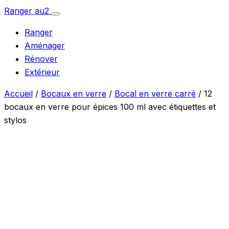
Aller
Ranger
au
2
Ouvrir
au
le
Ranger
menu
contenu
Aménager
Rénover
Extérieur
Accueil
/
Bocaux en verre
/
Bocal en verre carré
/ 12
bocaux en verre pour épices 100 ml avec étiquettes et
stylos