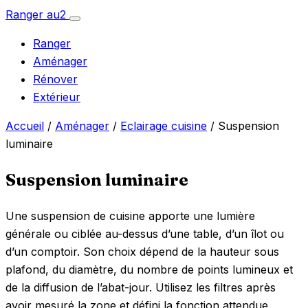
Aller
Ranger
au
2
Ouvrir
au
le
Ranger
menu
contenu
Aménager
Rénover
Extérieur
Accueil
/
Aménager
/
Eclairage cuisine
/ Suspension
luminaire
Suspension luminaire
Une suspension de cuisine apporte une lumière
générale ou ciblée au-dessus d’une table, d’un îlot ou
d’un comptoir. Son choix dépend de la hauteur sous
plafond, du diamètre, du nombre de points lumineux et
de la diffusion de l’abat-jour. Utilisez les filtres après
avoir mesuré la zone et défini la fonction attendue.