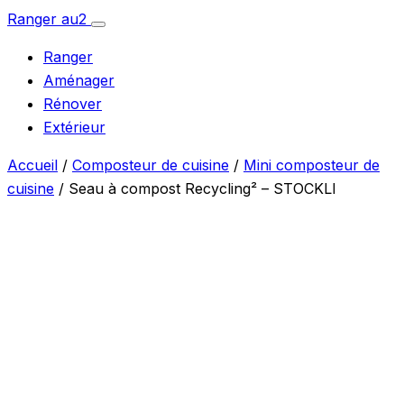
Aller
Ranger
au
2
Ouvrir
au
le
Ranger
menu
contenu
Aménager
Rénover
Extérieur
Accueil
/
Composteur de cuisine
/
Mini composteur de
cuisine
/ Seau à compost Recycling² – STOCKLI