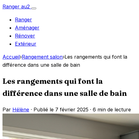
Aller
Ranger
au
2
Ouvrir
au
le
Ranger
menu
contenu
Aménager
Rénover
Extérieur
Accueil
›
Rangement salon
›
Les rangements qui font la
différence dans une salle de bain
Les rangements qui font la
différence dans une salle de bain
Par
Hélène
· Publié le 7 février 2025 ·
6 min de lecture