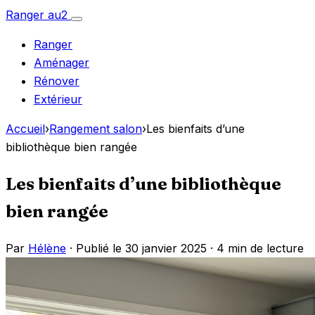
Aller
Ranger
au
2
Ouvrir
au
le
Ranger
menu
contenu
Aménager
Rénover
Extérieur
Accueil
›
Rangement salon
›
Les bienfaits d’une
bibliothèque bien rangée
Les bienfaits d’une bibliothèque
bien rangée
Par
Hélène
· Publié le 30 janvier 2025 ·
4 min de lecture