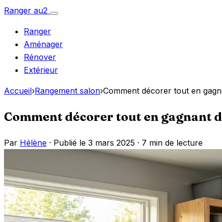
Aller
Ranger
au
2
Ouvrir
au
le
Ranger
menu
contenu
Aménager
Rénover
Extérieur
Accueil
›
Rangement salon
›
Comment décorer tout en gagna
Comment décorer tout en gagnant de
Par
Hélène
· Publié le 3 mars 2025 ·
7 min de lecture